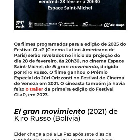
Os filmes programados para a edição de 2025 do
Festival CLaP (Cinema Latino-Americano de
Paris) serão revelados no início da projeção do
dia 28 de fevereiro, às 20h30, no cinema Espace
Saint-Michel, de
El gran movimiento
, dirigido
por Kiro Russo. O filme ganhou o Prêmio
Especial do Júri Orizzonti no Festival de Cinema
de Veneza em 2021. O cineasta também já havia
feito
o trailer
da primeira edição do Festival
CLaP, em 2023.
El gran movimiento
(2021) de
Kiro Russo (Bolívia)
Elder chega a pé a La Paz após sete dias de
caminhada para protestar com seus colegas