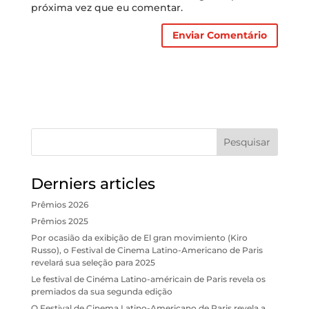
próxima vez que eu comentar.
A
l
t
e
r
n
a
t
Pesquisar
i
v
e
Derniers articles
:
Prêmios 2026
Prêmios 2025
Por ocasião da exibição de El gran movimiento (Kiro
Russo), o Festival de Cinema Latino-Americano de Paris
revelará sua seleção para 2025
Le festival de Cinéma Latino-américain de Paris revela os
premiados da sua segunda edição
O Festival de Cinema Latino-Americano de Paris revela a